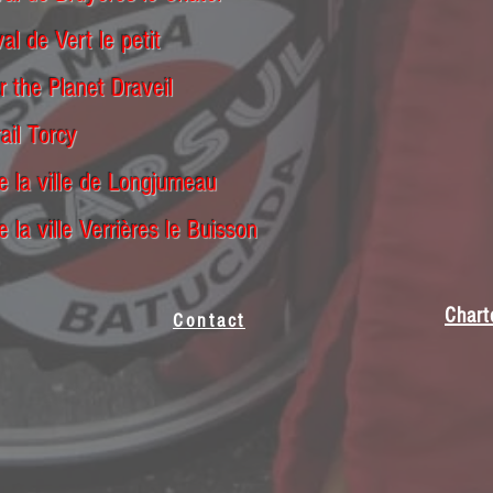
al de Vert le petit
r the Planet Draveil
ail Torcy
e la ville de Longjumeau
e la ville Verrières le Buisson
Chart
Contact