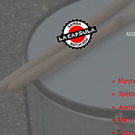
ACC
Marche
Téléth
Journé
Match 
Carnav