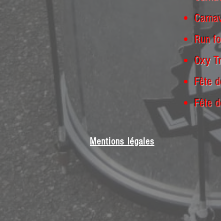
Carnav
Run fo
Oxy Tr
Fête d
Fête d
Mentions légales