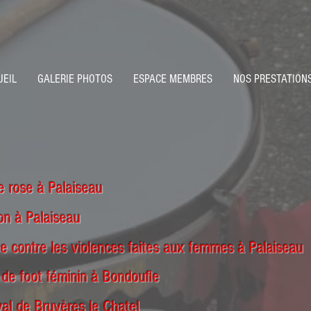
UEIL
GALERIE PHOTOS
ESPACE MEMBRES
NOS PRESTATION
 rose à Palaiseau
on à Palaiseau
e contre les violences faites aux femmes à Palaiseau
de foot féminin à Bondoufle
al de Bruyères le Chatel